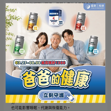
以前總覺得年輕可以硬撐，但現在真的會發現身體其
實什麼都記得。
熬夜、外食、壓力、久坐，短時間可能沒感覺，
但累積久了，身體狀態真的會慢慢反映出來。
所以現在很多人開始保養，不是因為突然變養生，
而是希望在忙碌生活裡，至少讓身體不要消耗得太
快。
FAQ 關於上班族身體保健常見的問題 
1.上班族為什麼特別容易覺得累？
很多上班族長時間久坐、外食、熬夜，加上工作壓力
大，
身體容易長期處於高消耗狀態。久了不只精神容易疲
勞，
也可能影響睡眠、代謝與恢復能力。