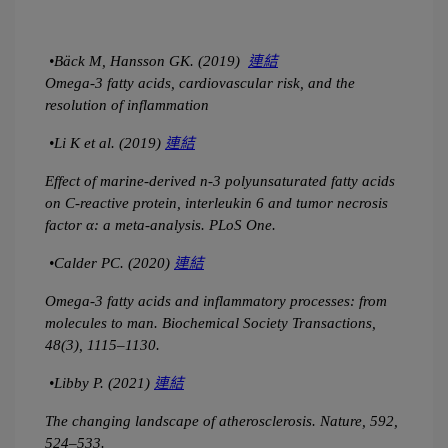
•Bäck M, Hansson GK. (2019)  
連結
Omega-3 fatty acids, cardiovascular risk, and the 
resolution of inflammation 
•Li K et al. (2019) 
連結
Effect of marine-derived n-3 polyunsaturated fatty acids 
on C-reactive protein, interleukin 6 and tumor necrosis 
factor α: a meta-analysis. PLoS One. 
•Calder PC. (2020) 
連結
Omega-3 fatty acids and inflammatory processes: from 
molecules to man. Biochemical Society Transactions, 
48(3), 1115–1130. 
•Libby P. (2021) 
連結
The changing landscape of atherosclerosis. Nature, 592, 
524–533.