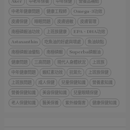
Aker
中老年保養
中年保健
營養品補給
中老年健康問題
健康工程師
Omega-3功效
皮膚保健
睡眠問題
皮膚過敏
皮膚管理
南極磷蝦油功效
上班族健康
EPA、DHA功效
Astaxanthin
吃魚油的好處與壞處
魚油缺點
南極磷蝦油優點
南極磷蝦
Superba磷蝦油
健康問題
三高問題
現代人身體狀況
上班族
中年健康問題
蝦紅素功效
抗氧化
上班族保健
上班族問題
成人保健
兒童保健知識
營養素知識
營養保健知識
美容保健知識
兒童眼睛保健
老人保健知識
醫美保養
紫外線傷害
健康保健知識