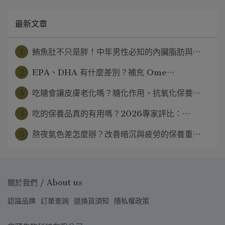
最新文章
1
鮪魚肚不只是胖！中年男性必知的內臟脂肪與⋯
2
EPA、DHA 有什麼差別？補充 Ome⋯
3
吃糖會讓皮膚老化嗎？糖化作用、抗氧化保養⋯
4
吃的保養品真的有用嗎？2026專家評比：⋯
5
熬夜氣色差怎麼辦？改善暗沉與疲勞的保養重⋯
關於我們 / About us
認識品牌
訂單查詢
退換貨須知
隱私權政策