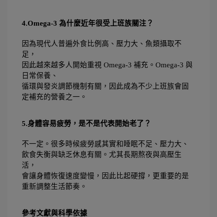
4.Omega-3 為什麼近年很受上班族關注？
因為現代人普遍外食比例高、壓力大、魚類攝取不
足，
因此越來越多人開始重視 Omega-3 補充。Omega-3 與
日常保養、
循環與發炎調節機制有關，因此成為不少上班族會固
定補充的營養之一。
5.身體容易疲勞，是不是代表開始老了？
不一定。很多時候疲勞感其實和睡眠不足、壓力大、
飲食失衡與缺乏休息有關。尤其長期熬夜與高壓生
活，
會讓身體恢復速度變慢，因此比起硬撐，更重要的是
重新調整生活節奏。
參考文獻與科學依據