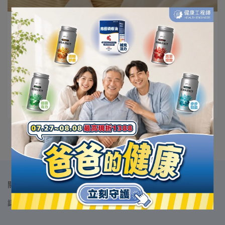
書僮 | 2024-10-04
DHA是什麼？DHA功效有哪些？DHA是孕
婦懷寶寶的重要關鍵！
DHA是什麼意思？DHA的功效有哪些，你可知道？
Omega3的關鍵成⋯
閱讀更多 ->
關於我們 / About us
認識品牌
訂單查詢
退換貨須知
隱私權政策