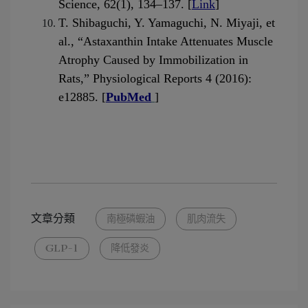
Science, 62(1), 134–137. [
Link
]
T. Shibaguchi, Y. Yamaguchi, N. Miyaji, et 
al., “Astaxanthin Intake Attenuates Muscle 
Atrophy Caused by Immobilization in 
Rats,” Physiological Reports 4 (2016): 
e12885. [
PubMed
]
文章分類
南極磷蝦油
肌肉流失
GLP-1
降低發炎