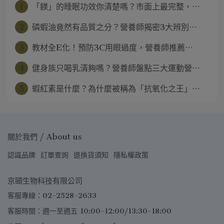
1
「鎂」的睡眠功效你清楚嗎？市面上最完整，⋯
2
磷蝦油竟然有品質之分？營養師揭密3大辨別⋯
3
教材全E化！預防3C用眼過度，營養師推薦⋯
4
健身族只喝乳清夠嗎？營養師盤點三大運動營⋯
5
蝦紅素是什麼？為什麼被稱為「抗氧化之王」⋯
關於我們 / About us
認識品牌
訂單查詢
退換貨須知
隱私權政策
京頤生物科技有限公司
客服專線：02-2528-2633
客服時間：週一至週五 10:00-12:00/13:30-18:00