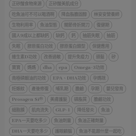
正矽酸食物來源
正矽酸美肌成分
吃魚油可不可以喝酒啊
降血脂膽固醇
林安安營養師
生物利用率
魚油型態
關節骨折開刀
復健期
國人9成以上都缺鈣
缺鈣
鈣
抽筋失眠
抽筋
失眠
膠原蛋白功效
膠原蛋白類型
保健應用
維生素D功效
改善過敏
提升免疫力
頭髮
矽
寶寶
媽媽
dha
epa
Omega-3功效
南極磷蝦油的功效
EPA、DHA功效
孕媽咪
妊娠紋
產後修復
哺乳期
膽鹼
孕期
嬰兒發育
Prosagen Si®
美膚護髮
磷脂質
膽鹼功效
細胞膜
肌肉流失
GLP-1
降低發炎
魚油
EPA一天要吃多少
魚油劑量
魚油正確劑量
DHA一天要吃多少
護眼顧腦
魚油不能跟什麼一起吃