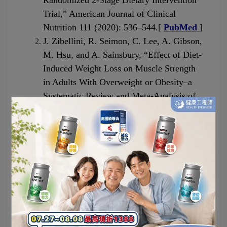
Randomized 2-Stage Dietary Intervention 
Trial,” American Journal of Clinical 
Nutrition 111 (2020): 536–544.[ 
PubMed 
]
J. Zibellini, R. Seimon, C. Lee, A. Gibson, 
M. Hsu, and A. Sainsbury, “Effect of Diet-
Induced Weight Loss on Muscle Strength 
in Adults With Overweight or Obesity–a 
Systematic Review and Meta-Analysis of 
Clinical Trials,” Obesity Reviews 17 
(2016): 647–663. [
PubMed
]
A. Bosy-Westphal, B. Schautz, M. 
Lagerpusch, et al., “Effect of Weight Loss 
and Regain on Adipose Tissue Distribution, 
Composition of Lean Mass and Resting 
Energy Expenditure in Young Overweight 
and Obese Adults,” International Journal of 
Obesity 37 (2013): 1371–1377. [
Web of 