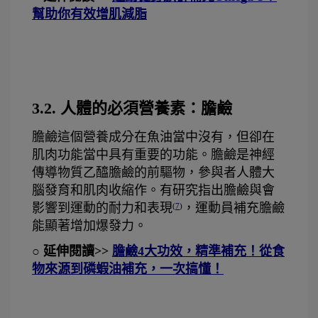
幫助你有效增肌減脂
3.2. 人體的必須營養素：膽鹼
膽鹼這個營養成分在魚油當中沒有，但卻在
肌肉功能當中具有重要的功能。膽鹼是神經
傳導物質乙醯膽鹼的前驅物，參與者人體大
腦發育和肌肉收縮作。有研究指出膽鹼與會
影響到運動的耐力和表現
，運動員補充膽鹼
(
7
)
能顯著增加爆發力。
○ 延伸閱讀>> 
膽鹼4大功效，精準補充！從食
物來源到磷蝦油補充，一次搞懂！