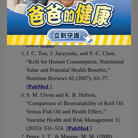
Science®
]
Mansour Alblaji et al., Benefits of Krill Oil 
Supplementation During Alternate-Day 
Fasting in Adults With Overweight and 
Obesity: A Randomized Trial. Obesity, 
2025. [
Link
]
J. C. Tou, J. Jaczynski, and Y.-C. Chen, 
“Krill for Human Consumption: Nutritional 
Value and Potential Health Benefits,” 
Nutrition Reviews 65 (2007): 63–77. 
[
PubMed
]
S. M. Ulven and K. B. Holven, 
“Comparison of Bioavailability of Krill Oil 
Versus Fish Oil and Health Effect,” 
Vascular Health and Risk Management 11 
(2015): 511–524. [
PubMed
] 
Penry, J. T., & Manore, M. M. (2008). 