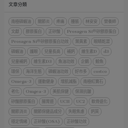
文章分類
南極磷蝦油
關節炎
疼痛
腫脹
林安安
營養師
文獻
膠原蛋白
正矽酸
Prosagen Si®矽膠原蛋白
Prosagen Si®矽膠原蛋白功效
葉黃素
眼睛乾澀
磷蝦油
護眼
兒童長高
補鈣
維生素D
d3
兒童補鈣
維生素D3
魚油功效
企鵝
鯨魚
環保
海洋生態
磷蝦油功效
好市多
costco
Omega-3
運動健身
增肌減脂
南極紅寶石
老化
Omgea-3
美肌保健
保濕抗皺
矽酸膠原蛋白
腸胃道
UCII
UC2
軟骨退化
關節消炎
關節保健品成分
失眠焦慮
鈣質
穩定情緒
正矽酸(OSA)
正矽酸功效