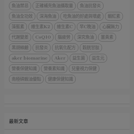
魚油禁忌
正確補充魚油攝取量
魚油抗發炎
魚油全功效
深海魚油
吃魚油的好處與壞處
蝦紅素
藻藍素
維生素K2
維生素C
早C晚油
心臟無力
代謝變差
CoQ10
腦疲勞
深究魚油
薑黃素
黑胡椒鹼
抗發炎
抗氧化配方
穀胱甘肽
aker biomarine
Aker
益生菌
益生元
營養保健知識
營養素知識
兒童視力保健
南極磷蝦油優點
健康保健知識
最新文章