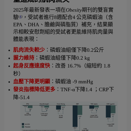
2025年最新發表一項在
Obesity
期刊的雙盲實
驗
，受試者進行8週配合4 公克磷蝦油（含 
(
4
)
EPA、DHA、膽鹼與磷脂質）補充，結果顯
示相較安慰劑組的受試者更能維持肌肉量與
體能表現：
肌肉流失較少
：磷蝦油組僅下降0.2公斤 
握力維持
：磷蝦油組僅下降0.2 kg  
起身反應速度快
：改善 16.7%（縮短約 1.8 
秒）
血壓下降更明顯
：磷蝦油 -9 mmHg 
發炎指標降低更多
：TNF-α下降1.4 ；CRP下
降-51.4 