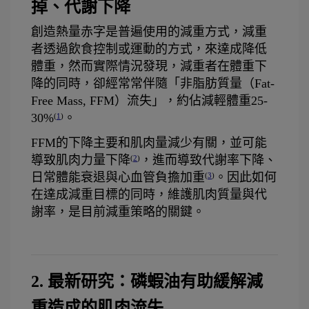
掉、代謝下降
創造熱量赤字是普遍使用的減重方式，減重
者透過飲食控制或運動的方式，來達成降低
體重，然而實際情況發現，減重者在體重下
降的同時，卻經常常伴隨「非脂肪質量（Fat-
Free Mass, FFM）流失」，約佔減輕體重25-
30%
。
(
1
)
FFM的下降主要和肌肉量減少有關，並可能
導致肌肉力量下降
，進而導致代謝率下降、
(
2
)
日常體能衰退與心血管負擔加重
。因此如何
(
3
)
在達成減重目標的同時，維護肌肉質量與代
謝率，是目前減重策略的關鍵。
2. 最新研究：磷蝦油有助緩解減
重造成的肌肉流失