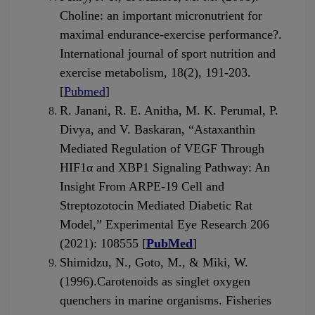
Choline: an important micronutrient for 
maximal endurance-exercise performance?. 
International journal of sport nutrition and 
exercise metabolism, 18(2), 191-203. 
[
Pubmed
]
R. Janani, R. E. Anitha, M. K. Perumal, P. 
Divya, and V. Baskaran, “Astaxanthin 
Mediated Regulation of VEGF Through 
HIF1α and XBP1 Signaling Pathway: An 
Insight From ARPE-19 Cell and 
Streptozotocin Mediated Diabetic Rat 
Model,” Experimental Eye Research 206 
(2021): 108555 [
PubMed
]
Shimidzu, N., Goto, M., & Miki, W. 
(1996).Carotenoids as singlet oxygen 
quenchers in marine organisms. Fisheries 