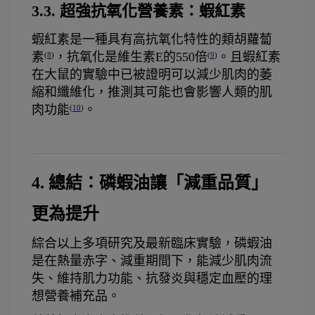
3.3. 超強抗氧化營養素：蝦紅素
蝦紅素是一種具有高抗氧化特性的類胡蘿蔔
素
，抗氧化是維生素E的550倍
。且蝦紅素
(
8
)
(
9
)
在大鼠的實驗中已被證明可以減少肌肉的萎
縮和纖維化，推測其可能也會影響人類的肌
肉功能
。
(
10
)
4. 總結：磷蝦油讓「減重品質」
更為提升
綜合以上多項研究及最新臨床實驗，磷蝦油
是在熱量赤字、減重期間下，能減少肌肉流
失、維持肌力功能、抗發炎與穩定血壓的理
想營養補充品。