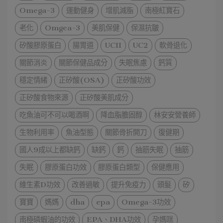
Omega-3
運動健身
增肌減脂
南極紅寶石
老化
Omgea-3
美肌保健
保濕抗皺
矽酸膠原蛋白
腸胃道
UCII
UC2
軟骨退化
關節消炎
關節保健品成分
失眠焦慮
鈣質
穩定情緒
正矽酸(OSA)
正矽酸功效
正矽酸食物來源
正矽酸美肌成分
吃魚油可不可以喝酒啊
降血脂膽固醇
林安安營養師
生物利用率
魚油型態
關節骨折開刀
復健期
國人9成以上都缺鈣
缺鈣
鈣
抽筋失眠
抽筋
失眠
膠原蛋白功效
膠原蛋白類型
保健應用
維生素D功效
改善過敏
提升免疫力
頭髮
矽
寶寶
媽媽
dha
epa
Omega-3功效
南極磷蝦油的功效
EPA、DHA功效
孕媽咪