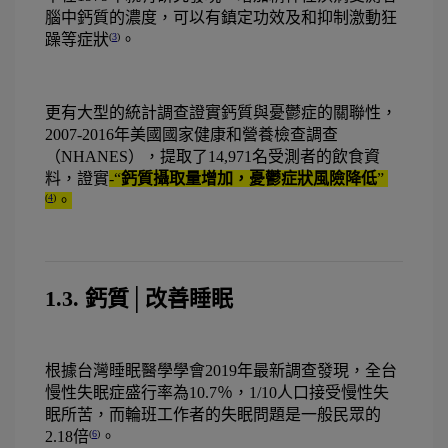
腦中鈣質的濃度，可以有鎮定功效及和抑制激動狂
躁等症狀
。
(
3
)
更有大型的統計調查證實鈣質與憂鬱症的關聯性，
2007-2016年美國國家健康和營養檢查調查
（NHANES），提取了14,971名受測者的飲食資
料，證實
-“
鈣質攝取量增加，憂鬱症狀風險降低
” 
。
(
4
)
1.3. 鈣質│改善睡眠
根據台灣睡眠醫學學會2019年最新調查發現，全台
慢性失眠症盛行率為10.7％，1/10人口接受慢性失
眠所苦，而輪班工作者的失眠問題是一般民眾的
2.18倍
。
(
6
)