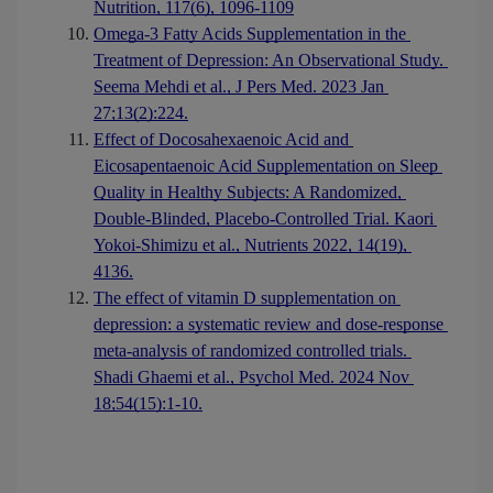
Nutrition, 117(6), 1096-1109
Omega-3 Fatty Acids Supplementation in the 
Treatment of Depression: An Observational Study. 
Seema Mehdi et al., J Pers Med. 2023 Jan 
27;13(2):224.
Effect of Docosahexaenoic Acid and 
Eicosapentaenoic Acid Supplementation on Sleep 
Quality in Healthy Subjects: A Randomized, 
Double-Blinded, Placebo-Controlled Trial. Kaori 
Yokoi-Shimizu et al., Nutrients 2022, 14(19), 
4136.
The effect of vitamin D supplementation on 
depression: a systematic review and dose-response 
meta-analysis of randomized controlled trials. 
Shadi Ghaemi et al., Psychol Med. 2024 Nov 
18;54(15):1-10.