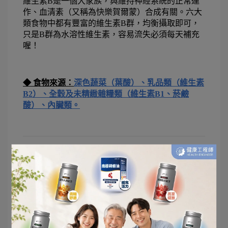
維生素B是一個大家族，與維持神經系統的正常運
作、血清素（又稱為快樂賀爾蒙）合成有關。六大
類食物中都有豐富的維生素B群，均衡攝取即可，
只是B群為水溶性維生素，容易流失必須每天補充
喔！
◆ 食物來源：
深色蔬菜（葉酸）、乳品類（維生素
B2）、全穀及未精緻雜糧類（維生素B1、菸鹼
酸）、內臟類。
3.3. 維生素D
維生素D又稱為陽光維生素，可由日照身體自行合
成。維生素Ｄ能幫助鈣質的吸收，共同維護骨骼健
康。但現代人生活型態及習慣普遍無法有充足的日
曬，因此維生素D的攝取近年來受到重視。補充維
生素Ｄ有助於幫助減少負面情緒的產生，避免引發