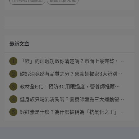
南極磷蝦油優點
健康保健知識
最新文章
1
「鎂」的睡眠功效你清楚嗎？市面上最完整，⋯
2
磷蝦油竟然有品質之分？營養師揭密3大辨別⋯
3
教材全E化！預防3C用眼過度，營養師推薦⋯
4
健身族只喝乳清夠嗎？營養師盤點三大運動營⋯
5
蝦紅素是什麼？為什麼被稱為「抗氧化之王」⋯