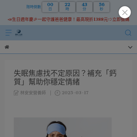
00
22
43
55
限時倒數
日
時
分
秒
📣生日週年慶🎉一起守護爸爸健康！最高現折1388元⇨立即搶購
失眠焦慮找不定原因？補充「鈣
質」幫助你穩定情緒
林安安營養師
2025-03-17