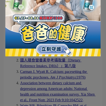
焦慮、憂鬱情緒
。
(
12
)
◆ 食物來源：
肝臟、蛋黃、乾香菇、鮭魚、比目
魚、舞菇、黑木耳。
▼ 參考文獻
衛生福利部國民健康署<認識骨質疏鬆症>
國人膳食營養素參考攝取量（Dietary 
Reference Intakes, DRIs）」第八版
Carman J, Wyatt R. Calcium: pacesetting the 
periodic psychoses. 
Am J Psychiatry.
(1979)
Association between dietary calcium and 
depression among American adults: National 
health and nutrition examination survey. Xia Shen 
et al., Front Nutr. 2023 Feb 9;10:1042522
.
Watts NB, Bilezikian JP, Camacho PM, et al. 