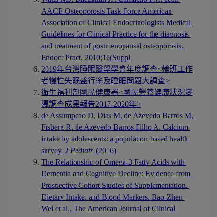
AACE Osteoporosis Task Force American 
Association of Clinical Endocrinologists Medical 
Guidelines for Clinical Practice for the diagnosis 
and treatment of postmenopausal osteoporosis. 
Endocr Pract. 2010;16(Suppl
2019年台灣睡眠醫學學會年度調查<輪班工作
者慢性失眠盛行率及睡眠問題大調查>
衛生福利部國民健康署<國民營養健康狀況變
遷調查成果報告2017-2020年>
de Assumpcao D, Dias M, de Azevedo Barros M, 
Fisberg R, de Azevedo Barros Filho A. Calcium 
intake by adolescents: a population-based health 
survey. 
J Pediatr.
 (2016) 
The Relationship of Omega-3 Fatty Acids with 
Dementia and Cognitive Decline: Evidence from 
Prospective Cohort Studies of Supplementation, 
Dietary Intake, and Blood Markers. Bao-Zhen 
Wei et al., The American Journal of Clinical 