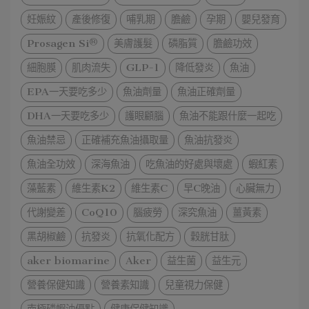
妊娠紋
產後修復
哺乳期
膽鹼
孕期
嬰兒發育
Prosagen Si®
美膚護髮
磷脂質
膽鹼功效
細胞膜
肌肉流失
GLP-1
降低發炎
魚油
EPA一天要吃多少
魚油劑量
魚油正確劑量
DHA一天要吃多少
護眼顧腦
魚油不能跟什麼一起吃
魚油禁忌
正確補充魚油攝取量
魚油抗發炎
魚油全功效
深海魚油
吃魚油的好處與壞處
蝦紅素
藻藍素
維生素K2
維生素C
早C晚油
心臟無力
代謝變差
CoQ10
腦疲勞
深究魚油
薑黃素
黑胡椒鹼
抗發炎
抗氧化配方
穀胱甘肽
aker biomarine
Aker
益生菌
益生元
營養保健知識
營養素知識
兒童視力保健