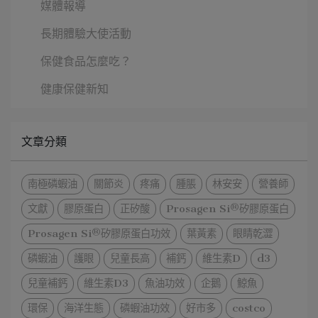
媒體報導
長期體驗大使活動
保健食品怎麼吃？
健康保健新知
文章分類
南極磷蝦油
關節炎
疼痛
腫脹
林安安
營養師
文獻
膠原蛋白
正矽酸
Prosagen Si®矽膠原蛋白
Prosagen Si®矽膠原蛋白功效
葉黃素
眼睛乾澀
磷蝦油
護眼
兒童長高
補鈣
維生素D
d3
兒童補鈣
維生素D3
魚油功效
企鵝
鯨魚
環保
海洋生態
磷蝦油功效
好市多
costco