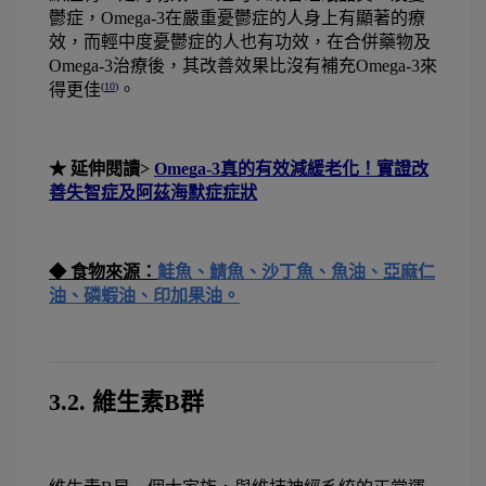
鬱症，Omega-3在嚴重憂鬱症的人身上有顯著的療
效，而輕中度憂鬱症的人也有功效，在合併藥物及
Omega-3治療後，其改善效果比沒有補充Omega-3來
得更佳
。
(
10
)
★ 延伸閱讀> 
Omega-3真的有效減緩老化！實證改
善失智症及阿茲海默症症狀
◆ 食物來源：
鮭魚、鯖魚、沙丁魚、魚油、亞麻仁
油、磷蝦油、印加果油。
3.2. 維生素B群