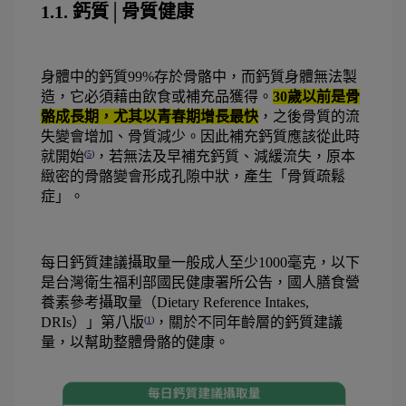
1.1. 鈣質│骨質健康
身體中的鈣質99%存於骨骼中，而鈣質身體無法製
造，它必須藉由飲食或補充品獲得。
30歲以前是骨
骼成長期，尤其以青春期增長最快
，之後骨質的流
失變會增加、骨質減少。因此補充鈣質應該從此時
就開始
，若無法及早補充鈣質、減緩流失，原本
(
5
)
緻密的骨骼變會形成孔隙中狀，產生「骨質疏鬆
症」。
每日鈣質建議攝取量一般成人至少1000毫克，以下
是台灣衛生福利部國民健康署所公告，國人膳食營
養素參考攝取量（Dietary Reference Intakes, 
DRIs）」第八版
，關於不同年齡層的鈣質建議
(
1
)
量，以幫助整體骨骼的健康。