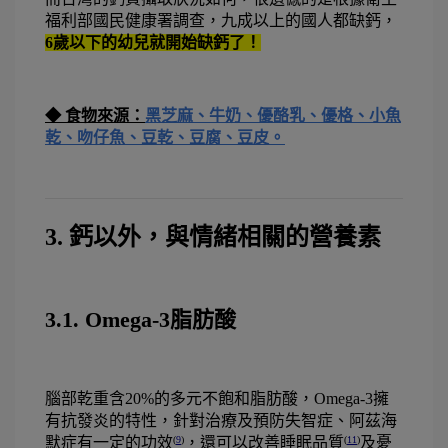
福利部國民健康署調查，九成以上的國人都缺鈣，
6歲以下的幼兒就開始缺鈣了！
◆ 食物來源：
黑芝麻、牛奶、優酪乳、優格、小魚
乾、吻仔魚、豆乾、豆腐、豆皮。
3. 鈣以外，與情緒相關的營養素
3.1. Omega-3脂肪酸
腦部乾重含20%的多元不飽和脂肪酸，Omega-3擁
有抗發炎的特性，針對治療及預防失智症、阿茲海
默症有一定的功效
，還可以改善睡眠品質
及憂
(
9
)
(
11
)