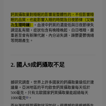
鈣質攝取量對睡眠的影響是整體性的，不但影響睡
眠的品質，也能影響入睡的時間及日夜節律（又稱
為
生理時鐘
）
。血液中鈣質的濃度低與日夜節律失
調混亂有關，症狀包含有晚睡晚起、白日嗜睡，嚴
重甚至會有新陳代謝、內分泌失調、躁鬱憂鬱情緒
等問題產生。
2. 國人9成鈣攝取不足
據研究調查，世界上許多國家的鈣攝取量遠低於建
議量。亞洲地區的平均飲食鈣質攝取量每天低於
500毫克，只有北歐國家鈣質攝取量能超過每天
1000毫克
。
(
8
)
而台灣的鈣質攝取狀況如何，很遺憾的是根據衛生